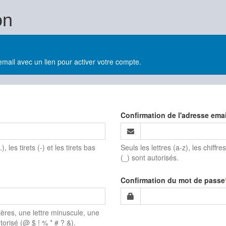
on
email avec un lien pour activer votre compte.
Confirmation de l'adresse emai
), les tirets (-) et les tirets bas
Seuls les lettres (a-z), les chiffres 
(_) sont autorisés.
Confirmation du mot de passe
ères, une lettre minuscule, une
torisé (@ $ ! % * # ? &).